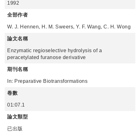
1992
全部作者
W. J. Hennen, H. M. Sweers, Y. F. Wang, C. H. Wong
論文名稱
Enzymatic regioselective hydrolysis of a
peracetylated furanose derivative
期刊名稱
In: Preparative Biotransformations
卷數
01:07.1
論文類型
已出版