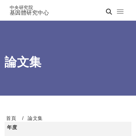
中央研究院
基因體研究中心
Toggle 
論文集
首頁
論文集
年度