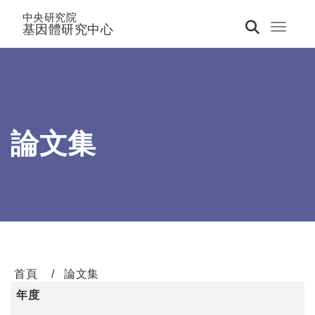
中央研究院
基因體研究中心
Toggle 
論文集
首頁
論文集
年度