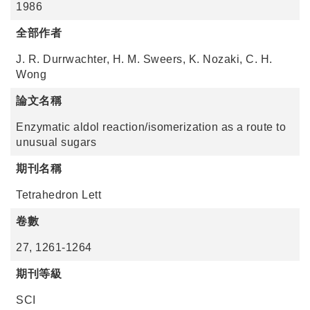
1986
全部作者
J. R. Durrwachter, H. M. Sweers, K. Nozaki, C. H.
Wong
論文名稱
Enzymatic aldol reaction/isomerization as a route to
unusual sugars
期刊名稱
Tetrahedron Lett
卷數
27, 1261-1264
期刊等級
SCI