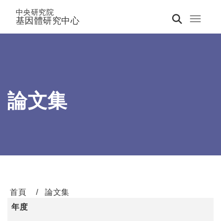
中央研究院
基因體研究中心
Toggle 
論文集
首頁
論文集
年度