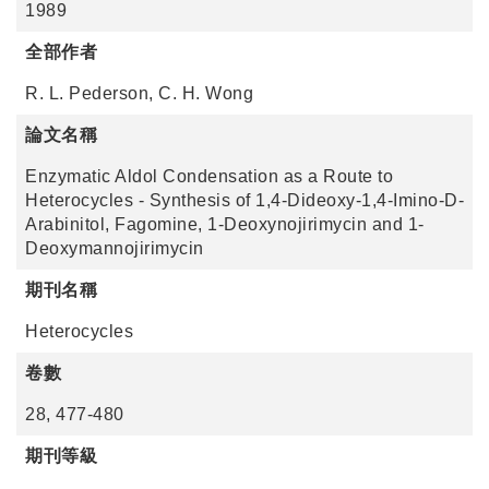
1989
全部作者
R. L. Pederson, C. H. Wong
論文名稱
Enzymatic Aldol Condensation as a Route to
Heterocycles - Synthesis of 1,4-Dideoxy-1,4-Imino-D-
Arabinitol, Fagomine, 1-Deoxynojirimycin and 1-
Deoxymannojirimycin
期刊名稱
Heterocycles
卷數
28, 477-480
期刊等級