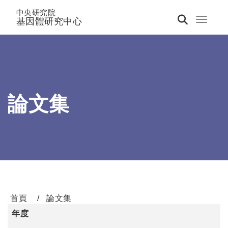
中央研究院
基因體研究中心
Toggle 
論文集
首頁
論文集
年度