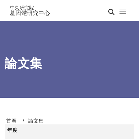
中央研究院
基因體研究中心
Toggle 
論文集
首頁
論文集
年度