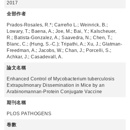
2017
全部作者
Prados-Rosales, R.*; Carreño L.; Weinrick, B.;
Lowary, T.; Baena, A.; Joe, M.; Bai, Y.; Kalscheuer,
R.; Batista-Gonzalez, A.; Saavedra, N.; Chen, T.;
Blanc, C.; (Hung, S.-C.); Tripathi, A.; Xu, J.; Glatman-
Freedman, A.; Jacobs, W.; Chan, J.; Porcelli, S.;
Achkar, J.; Casadevall, A.
論文名稱
Enhanced Control of Mycobacterium tuberculosis
Extrapulmonary Dissemination in Mice by an
Arabinomannan-Protein Conjugate Vaccine
期刊名稱
PLOS PATHOGENS
卷數