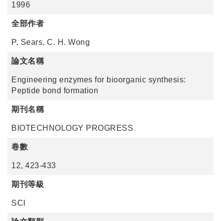
1996
全部作者
P. Sears, C. H. Wong
論文名稱
Engineering enzymes for bioorganic synthesis:
Peptide bond formation
期刊名稱
BIOTECHNOLOGY PROGRESS
卷數
12, 423-433
期刊等級
SCI