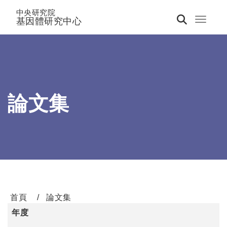
中央研究院
基因體研究中心
Toggle 
論文集
首頁
論文集
年度