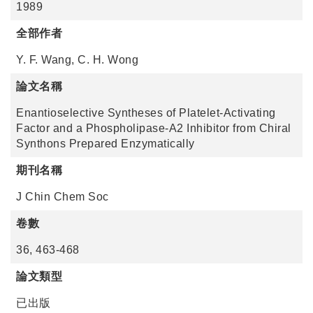
1989
全部作者
Y. F. Wang, C. H. Wong
論文名稱
Enantioselective Syntheses of Platelet-Activating
Factor and a Phospholipase-A2 Inhibitor from Chiral
Synthons Prepared Enzymatically
期刊名稱
J Chin Chem Soc
卷數
36, 463-468
論文類型
已出版