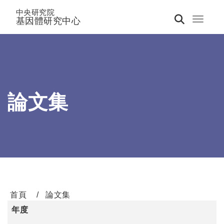
中央研究院
基因體研究中心
Toggle 
論文集
首頁
論文集
年度