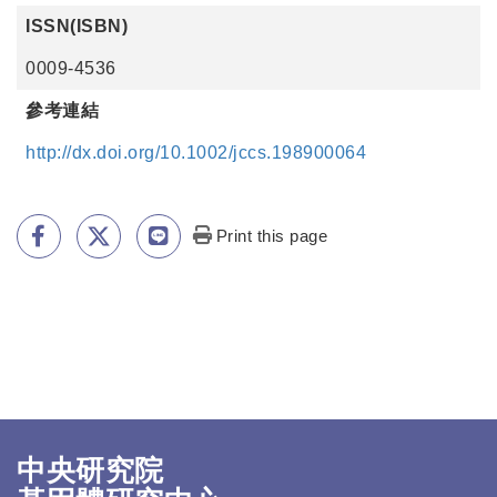
ISSN(ISBN)
0009-4536
參考連結
http://dx.doi.org/10.1002/jccs.198900064
Print this page
中央研究院