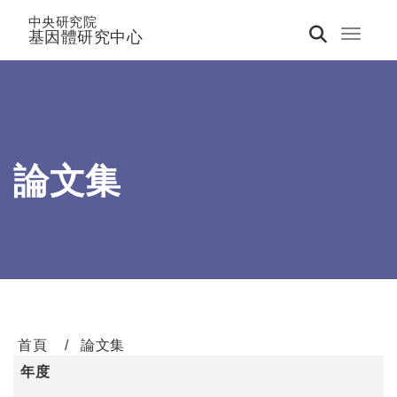
中央研究院
基因體研究中心
Toggle 
論文集
首頁
論文集
年度