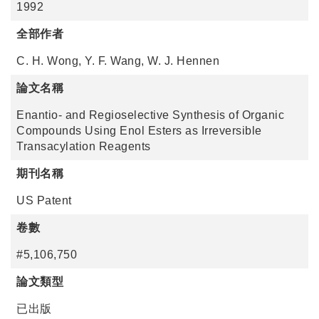
1992
全部作者
C. H. Wong, Y. F. Wang, W. J. Hennen
論文名稱
Enantio- and Regioselective Synthesis of Organic
Compounds Using Enol Esters as Irreversible
Transacylation Reagents
期刊名稱
US Patent
卷數
#5,106,750
論文類型
已出版