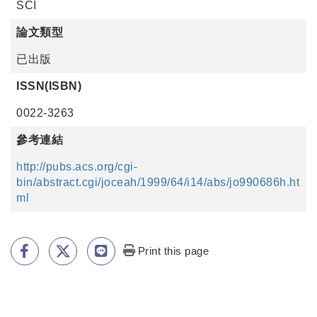
SCI
論文類型
已出版
ISSN(ISBN)
0022-3263
參考連結
http://pubs.acs.org/cgi-
bin/abstract.cgi/joceah/1999/64/i14/abs/jo990686h.ht
ml
Print this page