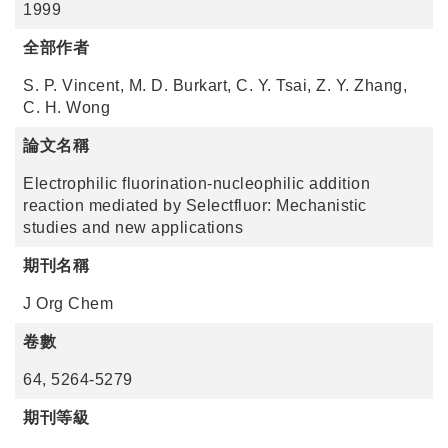
1999
全部作者
S. P. Vincent, M. D. Burkart, C. Y. Tsai, Z. Y. Zhang,
C. H. Wong
論文名稱
Electrophilic fluorination-nucleophilic addition
reaction mediated by Selectfluor: Mechanistic
studies and new applications
期刊名稱
J Org Chem
卷數
64, 5264-5279
期刊等級