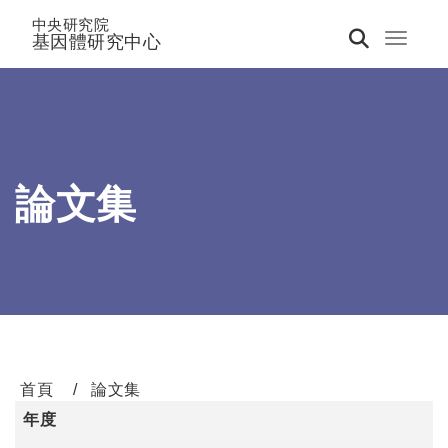
中央研究院
基因體研究中心
Toggle 
論文集
首頁
論文集
年度