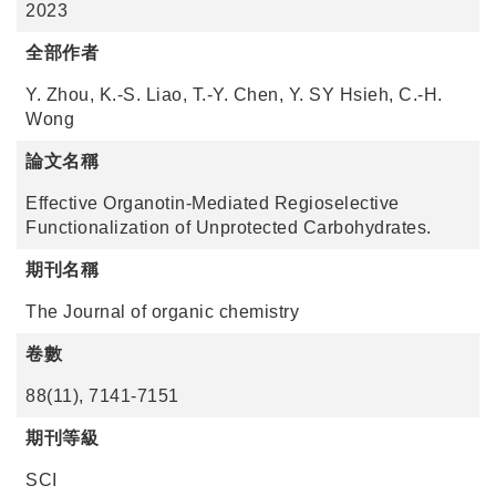
2023
全部作者
Y. Zhou, K.-S. Liao, T.-Y. Chen, Y. SY Hsieh, C.-H.
Wong
論文名稱
Effective Organotin-Mediated Regioselective
Functionalization of Unprotected Carbohydrates.
期刊名稱
The Journal of organic chemistry
卷數
88(11), 7141-7151
期刊等級
SCI