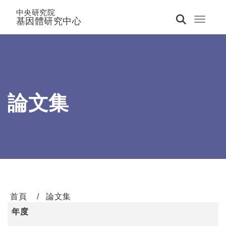
中央研究院
基因體研究中心
Toggle 
論文集
首頁
論文集
年度