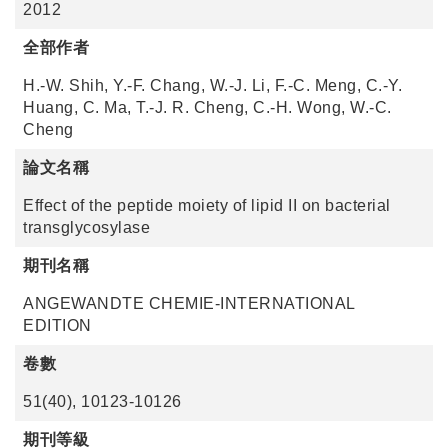
2012
全部作者
H.-W. Shih, Y.-F. Chang, W.-J. Li, F.-C. Meng, C.-Y.
Huang, C. Ma, T.-J. R. Cheng, C.-H. Wong, W.-C.
Cheng
論文名稱
Effect of the peptide moiety of lipid II on bacterial
transglycosylase
期刊名稱
ANGEWANDTE CHEMIE-INTERNATIONAL
EDITION
卷數
51(40), 10123-10126
期刊等級