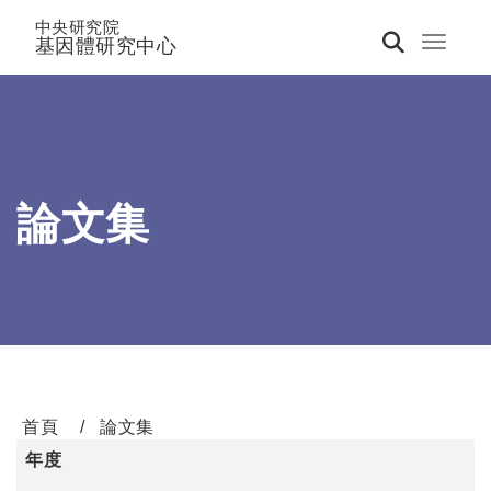
中央研究院
基因體研究中心
Toggle 
論文集
首頁
論文集
年度