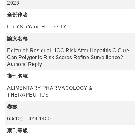
2026
全部作者
Lin YS, (Yang HI, Lee TY
論文名稱
Editorial: Residual HCC Risk After Hepatitis C Cure-
Can Polygenic Risk Scores Refine Surveillance?
Authors' Reply.
期刊名稱
ALIMENTARY PHARMACOLOGY &
THERAPEUTICS
卷數
63(10), 1429-1430
期刊等級