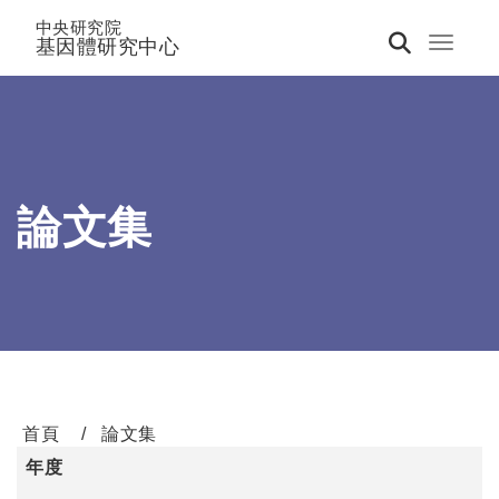
中央研究院
基因體研究中心
Toggle 
論文集
首頁
論文集
年度