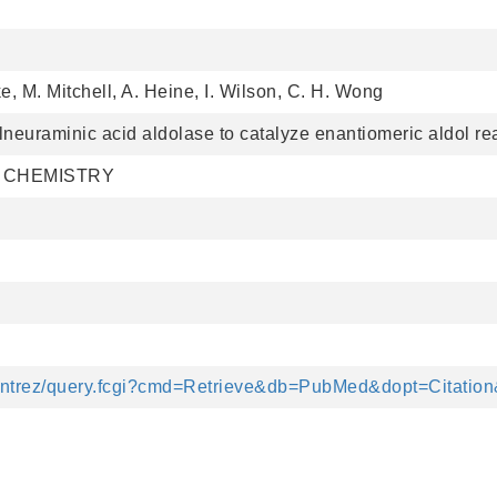
, M. Mitchell, A. Heine, I. Wilson, C. H. Wong
lneuraminic acid aldolase to catalyze enantiomeric aldol re
L CHEMISTRY
/entrez/query.fcgi?cmd=Retrieve&db=PubMed&dopt=Citatio