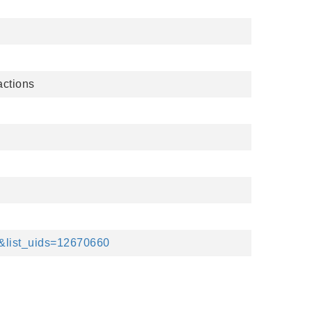
actions
n&list_uids=12670660