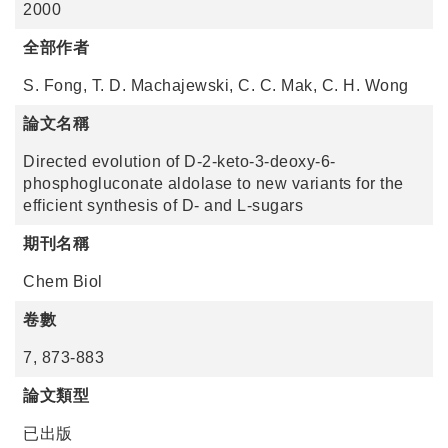
2000
全部作者
S. Fong, T. D. Machajewski, C. C. Mak, C. H. Wong
論文名稱
Directed evolution of D-2-keto-3-deoxy-6-
phosphogluconate aldolase to new variants for the
efficient synthesis of D- and L-sugars
期刊名稱
Chem Biol
卷數
7, 873-883
論文類型
已出版