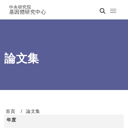
中央研究院
基因體研究中心
Toggle 
論文集
首頁
論文集
年度