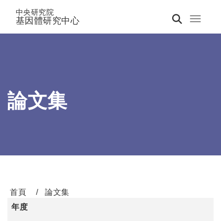
中央研究院
基因體研究中心
Toggle 
論文集
首頁
論文集
年度