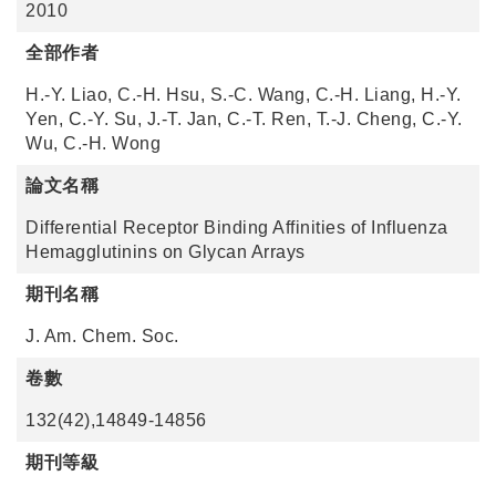
2010
全部作者
H.-Y. Liao, C.-H. Hsu, S.-C. Wang, C.-H. Liang, H.-Y.
Yen, C.-Y. Su, J.-T. Jan, C.-T. Ren, T.-J. Cheng, C.-Y.
Wu, C.-H. Wong
論文名稱
Differential Receptor Binding Affinities of Influenza
Hemagglutinins on Glycan Arrays
期刊名稱
J. Am. Chem. Soc.
卷數
132(42),14849-14856
期刊等級