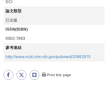
SCI
論文類型
已出版
ISSN(ISBN)
0002-7863
參考連結
http://www.ncbi.nlm.nih.gov/pubmed/20882975
Print this page