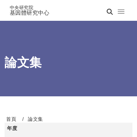
中央研究院
基因體研究中心
Toggle 
論文集
首頁
論文集
年度