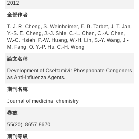
2012
全部作者
T.-J. R. Cheng, S. Weinheimer, E. B. Tarbet, J.-T. Jan,
Y.-S. E. Cheng, J.-J. Shie, C.-L. Chen, C.-A. Chen,
W.-C. Hsieh, P.-W. Huang, W.-H. Lin, S.-Y. Wang, J.-
M. Fang, O. Y.-P. Hu, C.-H. Wong
論文名稱
Development of Oseltamivir Phosphonate Congeners
as Anti-influenza Agents.
期刊名稱
Journal of medicinal chemistry
卷數
55(20), 8657-8670
期刊等級