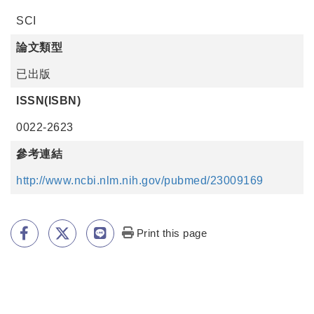
SCI
論文類型
已出版
ISSN(ISBN)
0022-2623
參考連結
http://www.ncbi.nlm.nih.gov/pubmed/23009169
Print this page