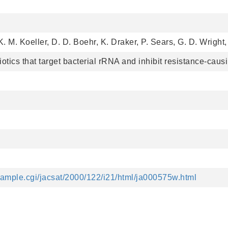
K. M. Koeller, D. D. Boehr, K. Draker, P. Sears, G. D. Wright
biotics that target bacterial rRNA and inhibit resistance-ca
/sample.cgi/jacsat/2000/122/i21/html/ja000575w.html