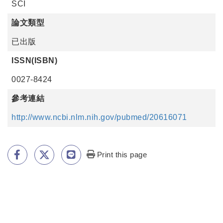
SCI
論文類型
已出版
ISSN(ISBN)
0027-8424
參考連結
http://www.ncbi.nlm.nih.gov/pubmed/20616071
Print this page