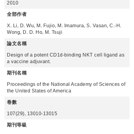
2010
全部作者
X. Li, D. Wu, M. Fujio, M. Imamura, S. Vasan, C.-H.
Wong, D. D. Ho, M. Tsuji
論文名稱
Design of a potent CD1d-binding NKT cell ligand as
a vaccine adjuvant.
期刊名稱
Proceedings of the National Academy of Sciences of
the United States of America
卷數
107(29), 13010-13015
期刊等級