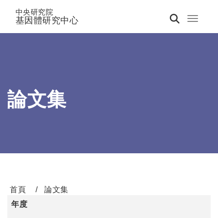
中央研究院
基因體研究中心
Toggle 
論文集
首頁
論文集
年度