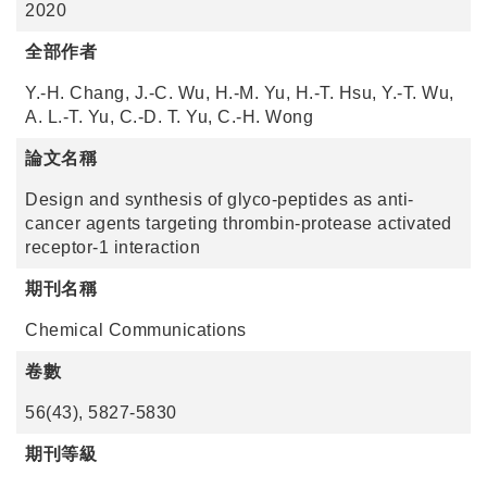
2020
全部作者
Y.-H. Chang, J.-C. Wu, H.-M. Yu, H.-T. Hsu, Y.-T. Wu,
A. L.-T. Yu, C.-D. T. Yu, C.-H. Wong
論文名稱
Design and synthesis of glyco-peptides as anti-
cancer agents targeting thrombin-protease activated
receptor-1 interaction
期刊名稱
Chemical Communications
卷數
56(43), 5827-5830
期刊等級