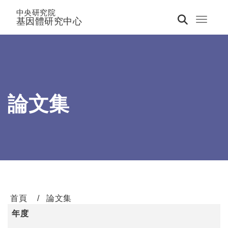
中央研究院
基因體研究中心
Toggle 
論文集
首頁
論文集
年度