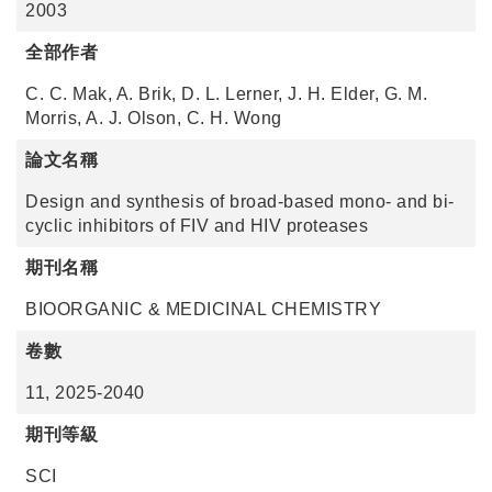
2003
全部作者
C. C. Mak, A. Brik, D. L. Lerner, J. H. Elder, G. M.
Morris, A. J. Olson, C. H. Wong
論文名稱
Design and synthesis of broad-based mono- and bi-
cyclic inhibitors of FIV and HIV proteases
期刊名稱
BIOORGANIC & MEDICINAL CHEMISTRY
卷數
11, 2025-2040
期刊等級
SCI