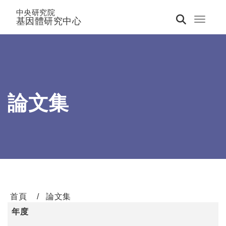
中央研究院
基因體研究中心
Toggle 
論文集
首頁
論文集
年度