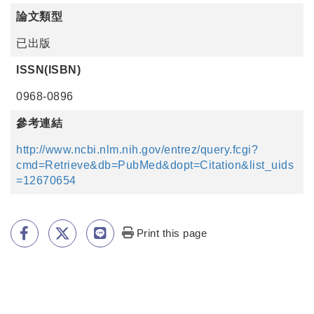
論文類型
已出版
ISSN(ISBN)
0968-0896
參考連結
http://www.ncbi.nlm.nih.gov/entrez/query.fcgi?
cmd=Retrieve&db=PubMed&dopt=Citation&list_uids
=12670654
Print this page