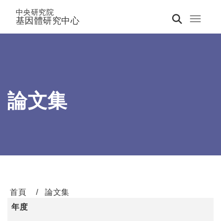
中央研究院
基因體研究中心
Toggle 
論文集
首頁
論文集
年度