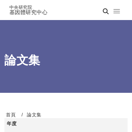
中央研究院
基因體研究中心
Toggle 
論文集
首頁
論文集
年度