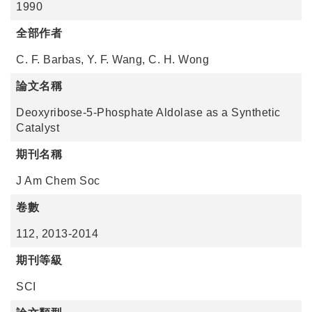
1990
全部作者
C. F. Barbas, Y. F. Wang, C. H. Wong
論文名稱
Deoxyribose-5-Phosphate Aldolase as a Synthetic
Catalyst
期刊名稱
J Am Chem Soc
卷數
112, 2013-2014
期刊等級
SCI