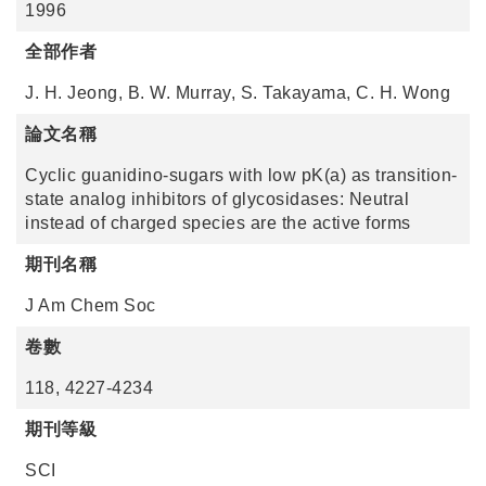
1996
全部作者
J. H. Jeong, B. W. Murray, S. Takayama, C. H. Wong
論文名稱
Cyclic guanidino-sugars with low pK(a) as transition-
state analog inhibitors of glycosidases: Neutral
instead of charged species are the active forms
期刊名稱
J Am Chem Soc
卷數
118, 4227-4234
期刊等級
SCI