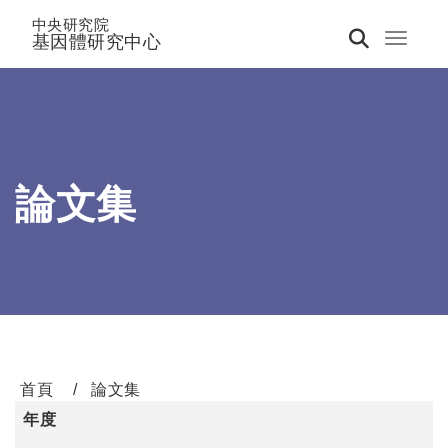
中央研究院
基因體研究中心
Toggle 
論文集
首頁
論文集
年度