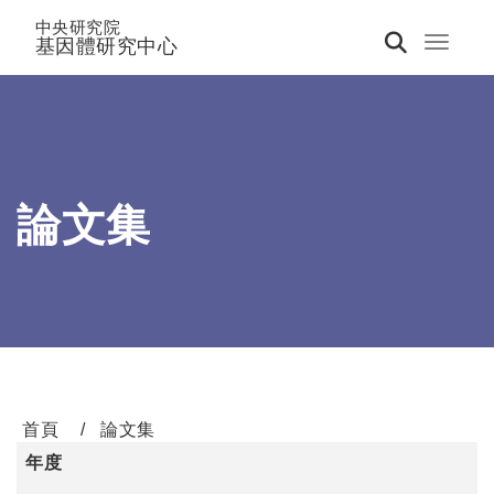
中央研究院
基因體研究中心
Toggle 
論文集
首頁
論文集
年度