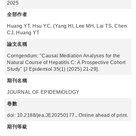
2025
全部作者
Huang YT, Hsu YC, (Yang HI, Lee MH, Lai TS, Chen
CJ, Huang YT
論文名稱
Corrigendum: "Causal Mediation Analyses for the
Natural Course of Hepatitis C: A Prospective Cohort
Study" [J Epidemiol 35(1) (2025) 21-29].
期刊名稱
JOURNAL OF EPIDEMIOLOGY
卷數
doi: 10.2188/jea.JE20250177., Online ahead of print.
期刊等級