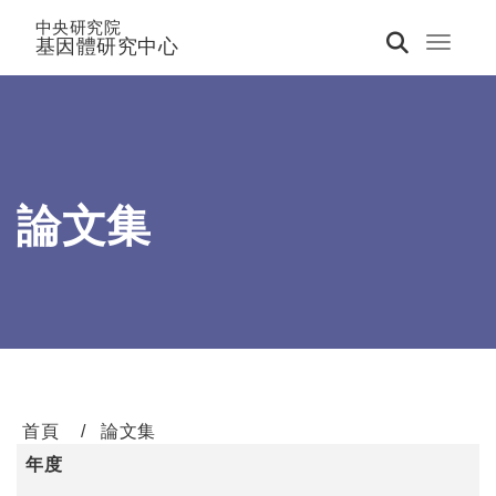
中央研究院
基因體研究中心
Toggle 
論文集
首頁
論文集
年度