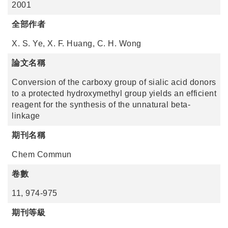
2001
全部作者
X. S. Ye, X. F. Huang, C. H. Wong
論文名稱
Conversion of the carboxy group of sialic acid donors
to a protected hydroxymethyl group yields an efficient
reagent for the synthesis of the unnatural beta-
linkage
期刊名稱
Chem Commun
卷數
11, 974-975
期刊等級