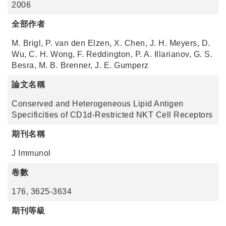
2006
全部作者
M. Brigl, P. van den Elzen, X. Chen, J. H. Meyers, D.
Wu, C. H. Wong, F. Reddington, P. A. Illarianov, G. S.
Besra, M. B. Brenner, J. E. Gumperz
論文名稱
Conserved and Heterogeneous Lipid Antigen
Specificities of CD1d-Restricted NKT Cell Receptors
期刊名稱
J Immunol
卷數
176, 3625-3634
期刊等級