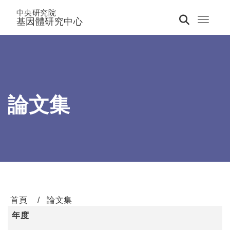
中央研究院
基因體研究中心
Toggle 
論文集
首頁
論文集
年度