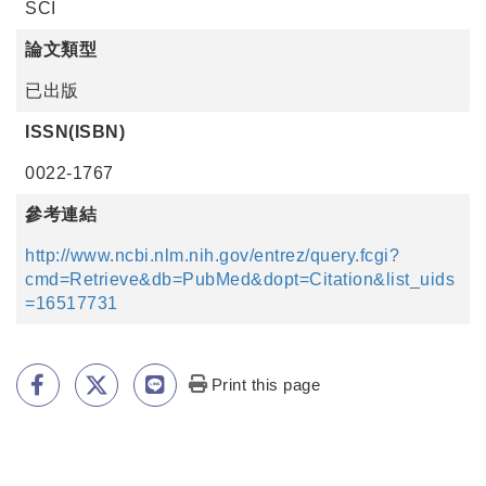
SCI
論文類型
已出版
ISSN(ISBN)
0022-1767
參考連結
http://www.ncbi.nlm.nih.gov/entrez/query.fcgi?
cmd=Retrieve&db=PubMed&dopt=Citation&list_uids
=16517731
Print this page