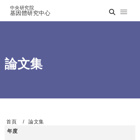
中央研究院
基因體研究中心
Toggle 
論文集
首頁
論文集
年度