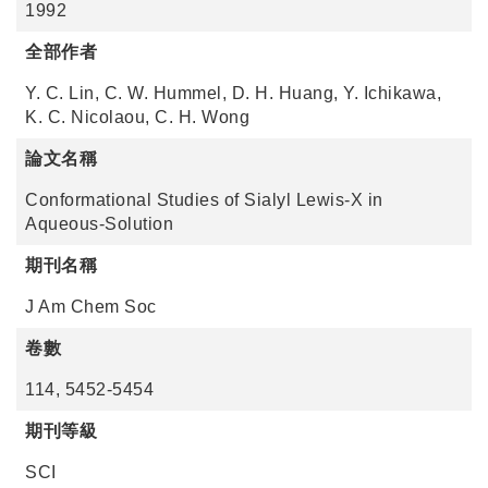
1992
全部作者
Y. C. Lin, C. W. Hummel, D. H. Huang, Y. Ichikawa,
K. C. Nicolaou, C. H. Wong
論文名稱
Conformational Studies of Sialyl Lewis-X in
Aqueous-Solution
期刊名稱
J Am Chem Soc
卷數
114, 5452-5454
期刊等級
SCI