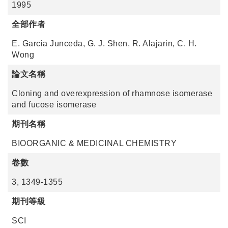
1995
全部作者
E. Garcia Junceda, G. J. Shen, R. Alajarin, C. H.
Wong
論文名稱
Cloning and overexpression of rhamnose isomerase
and fucose isomerase
期刊名稱
BIOORGANIC & MEDICINAL CHEMISTRY
卷數
3, 1349-1355
期刊等級
SCI