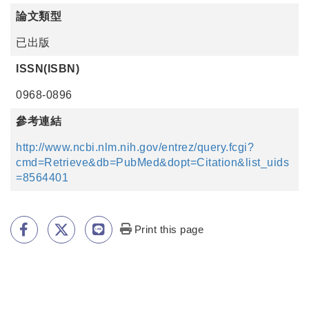
論文類型
已出版
ISSN(ISBN)
0968-0896
參考連結
http://www.ncbi.nlm.nih.gov/entrez/query.fcgi?
cmd=Retrieve&db=PubMed&dopt=Citation&list_uids
=8564401
Print this page