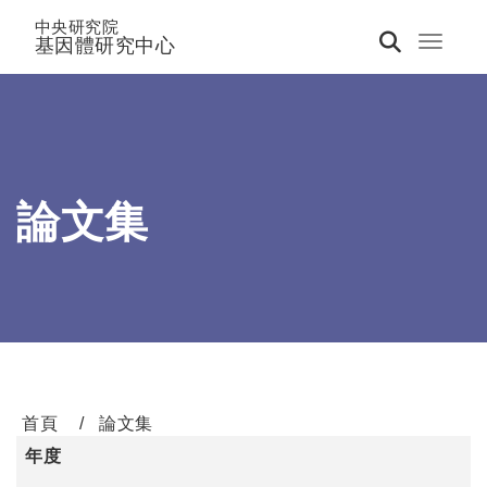
中央研究院
基因體研究中心
Toggle 
論文集
首頁
論文集
年度