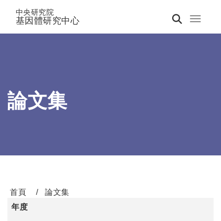
中央研究院
基因體研究中心
Toggle 
論文集
首頁
論文集
年度