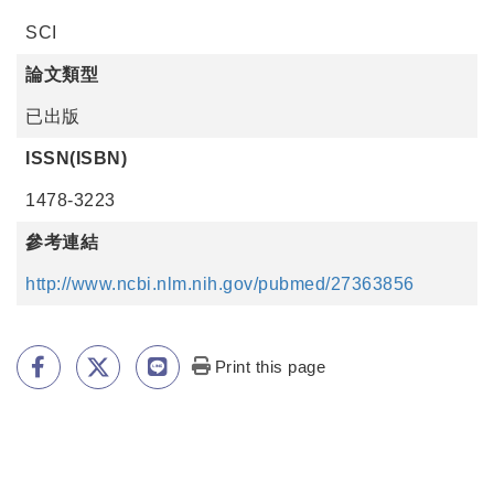
SCI
論文類型
已出版
ISSN(ISBN)
1478-3223
參考連結
http://www.ncbi.nlm.nih.gov/pubmed/27363856
Print this page