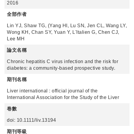
2016
全部作者
Lin YJ, Shaw TG, (Yang HI, Lu SN, Jen CL, Wang LY,
Wong KH, Chan SY, Yuan Y, L'Italien G, Chen CJ,
Lee MH
論文名稱
Chronic hepatitis C virus infection and the risk for
diabetes: a community-based prospective study.
期刊名稱
Liver international : official journal of the
International Association for the Study of the Liver
卷數
doi: 10.1111/liv.13194
期刊等級