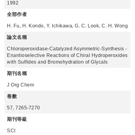
1992
全部作者
H. Fu, H. Kondo, Y. Ichikawa, G. C. Look, C. H. Wong
論文名稱
Chloroperoxidase-Catalyzed Asymmetric-Synthesis -
Enantioselective Reactions of Chiral Hydroperoxides
with Sulfides and Bromohydration of Glycals
期刊名稱
J Org Chem
卷數
57, 7265-7270
期刊等級
SCI