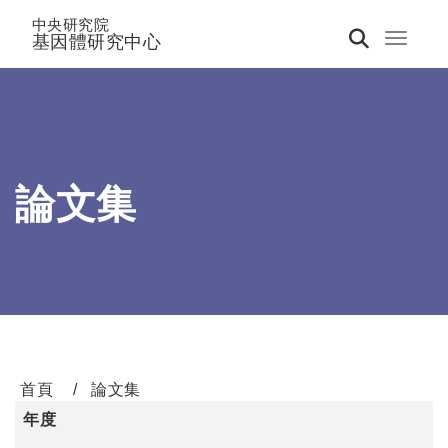
中央研究院
基因體研究中心
Toggle 
論文集
首頁
論文集
年度