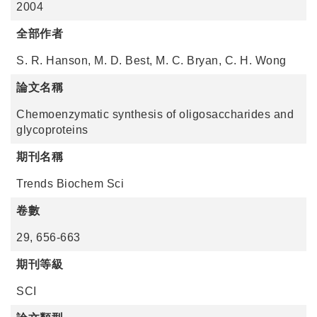
2004
全部作者
S. R. Hanson, M. D. Best, M. C. Bryan, C. H. Wong
論文名稱
Chemoenzymatic synthesis of oligosaccharides and
glycoproteins
期刊名稱
Trends Biochem Sci
卷數
29, 656-663
期刊等級
SCI