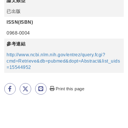
論文類型
已出版
ISSN(ISBN)
0968-0004
參考連結
http://www.ncbi.nlm.nih.gov/entrez/query.fcgi?
cmd=Retrieve&db=pubmed&dopt=Abstract&list_uids
=15544952
Print this page