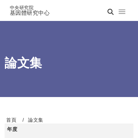
中央研究院
基因體研究中心
Toggle 
論文集
首頁
論文集
年度