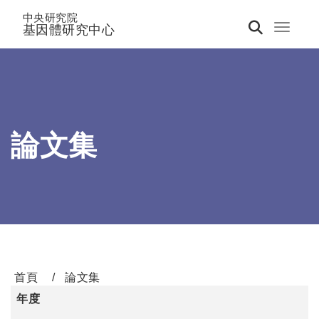
中央研究院
基因體研究中心
Toggle 
論文集
首頁
論文集
年度