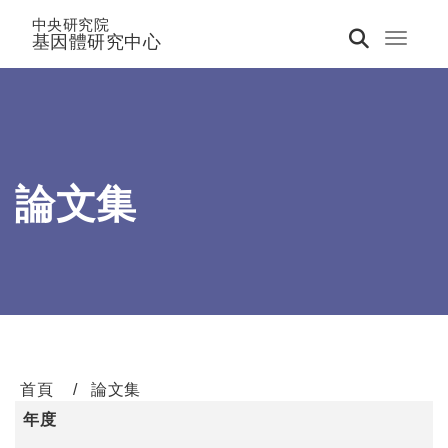
中央研究院
基因體研究中心
Toggle 
論文集
首頁
論文集
年度