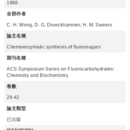
1988
全部作者
C. H. Wong, D. G. Drueckhammer, H. M. Sweers
論文名稱
Chemoenzymatic synthesis of fluorosugars
期刊名稱
ACS Symposium Series on Fluorocarbohydrates:
Chemistry and Biochemistry
卷數
29-42
論文類型
已出版