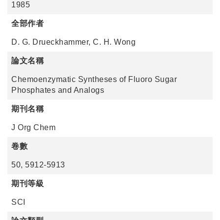
1985
全部作者
D. G. Drueckhammer, C. H. Wong
論文名稱
Chemoenzymatic Syntheses of Fluoro Sugar
Phosphates and Analogs
期刊名稱
J Org Chem
卷數
50, 5912-5913
期刊等級
SCI