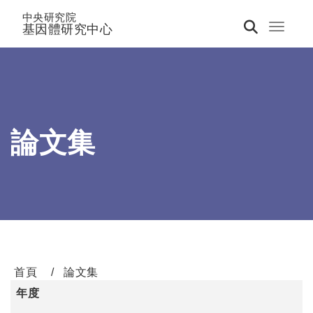
中央研究院
基因體研究中心
Toggle 
論文集
首頁
論文集
年度