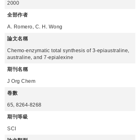
2000
全部作者
A. Romero, C. H. Wong
論文名稱
Chemo-enzymatic total synthesis of 3-epiaustraline,
australine, and 7-epialexine
期刊名稱
J Org Chem
卷數
65, 8264-8268
期刊等級
SCI