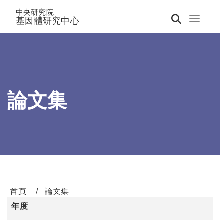
中央研究院
基因體研究中心
Toggle 
論文集
首頁
論文集
年度