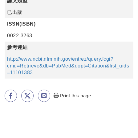
論文類型
已出版
ISSN(ISBN)
0022-3263
參考連結
http://www.ncbi.nlm.nih.gov/entrez/query.fcgi?
cmd=Retrieve&db=PubMed&dopt=Citation&list_uids
=11101383
Print this page