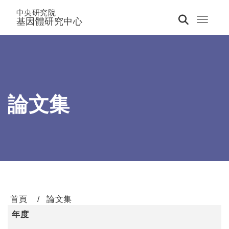
中央研究院
基因體研究中心
Toggle 
論文集
首頁
論文集
年度