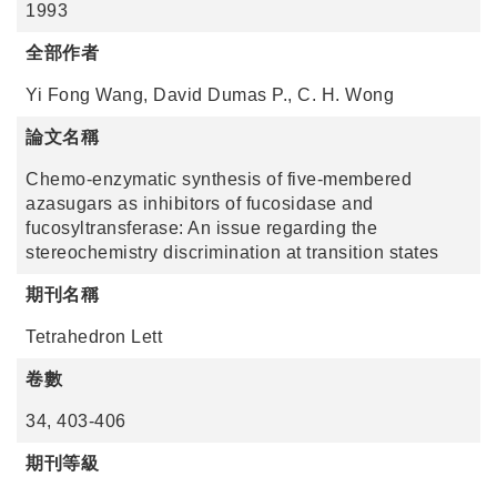
1993
全部作者
Yi Fong Wang, David Dumas P., C. H. Wong
論文名稱
Chemo-enzymatic synthesis of five-membered
azasugars as inhibitors of fucosidase and
fucosyltransferase: An issue regarding the
stereochemistry discrimination at transition states
期刊名稱
Tetrahedron Lett
卷數
34, 403-406
期刊等級