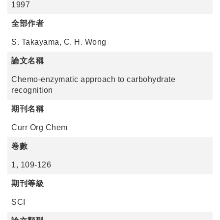
1997
全部作者
S. Takayama, C. H. Wong
論文名稱
Chemo-enzymatic approach to carbohydrate
recognition
期刊名稱
Curr Org Chem
卷數
1, 109-126
期刊等級
SCI