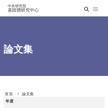
中央研究院
基因體研究中心
Toggle 
論文集
首頁
論文集
年度