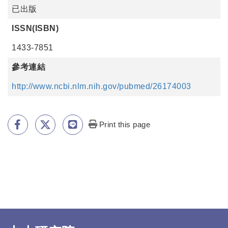
已出版
ISSN(ISBN)
1433-7851
參考連結
http://www.ncbi.nlm.nih.gov/pubmed/26174003
Print this page