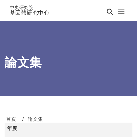
中央研究院
基因體研究中心
Toggle 
論文集
首頁
論文集
年度