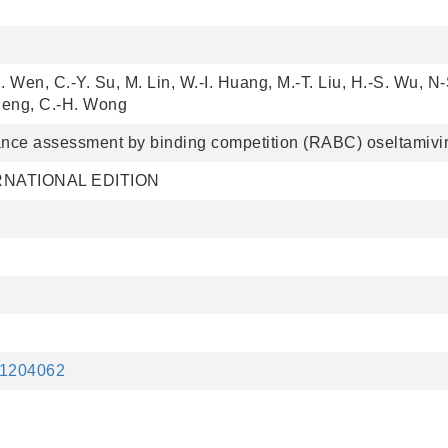
. Wen, C.-Y. Su, M. Lin, W.-I. Huang, M.-T. Liu, H.-S. Wu, 
Cheng, C.-H. Wong
ance assessment by binding competition (RABC) oseltamivir 
NATIONAL EDITION
201204062