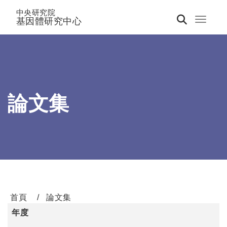
中央研究院
基因體研究中心
Toggle 
論文集
首頁
論文集
年度