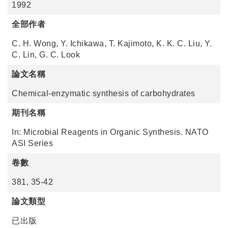
1992
全部作者
C. H. Wong, Y. Ichikawa, T. Kajimoto, K. K. C. Liu, Y.
C. Lin, G. C. Look
論文名稱
Chemical-enzymatic synthesis of carbohydrates
期刊名稱
In: Microbial Reagents in Organic Synthesis. NATO
ASI Series
卷數
381, 35-42
論文類型
已出版