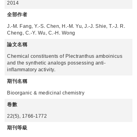
2014
全部作者
J.-M. Fang, Y.-S. Chen, H.-M. Yu, J.-J. Shie, T.-J. R.
Cheng, C.-Y. Wu, C.-H. Wong
論文名稱
Chemical constituents of Plectranthus amboinicus
and the synthetic analogs possessing anti-
inflammatory activity.
期刊名稱
Bioorganic & medicinal chemistry
卷數
22(5), 1766-1772
期刊等級