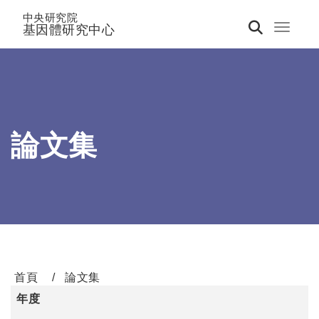
中央研究院
基因體研究中心
Toggle 
論文集
首頁
論文集
年度