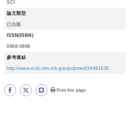
SCI
論文類型
已出版
ISSN(ISBN)
0968-0896
參考連結
http://www.ncbi.nlm.nih.gov/pubmed/24491635
Print this page