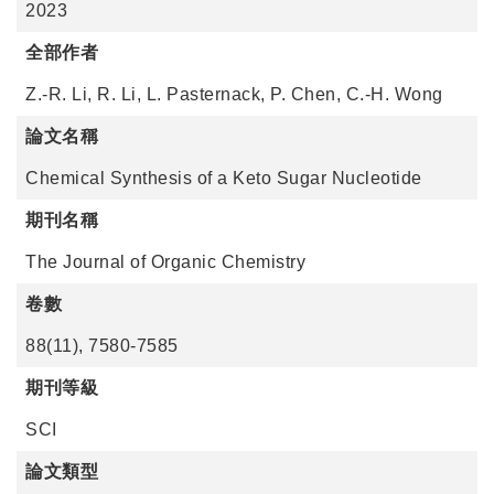
2023
全部作者
Z.-R. Li, R. Li, L. Pasternack, P. Chen, C.-H. Wong
論文名稱
Chemical Synthesis of a Keto Sugar Nucleotide
期刊名稱
The Journal of Organic Chemistry
卷數
88(11), 7580-7585
期刊等級
SCI
論文類型