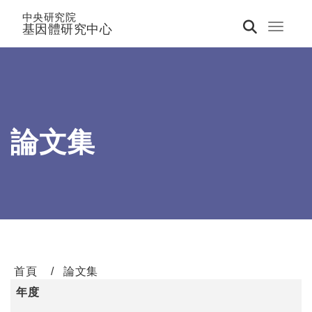
中央研究院
基因體研究中心
Toggle 
論文集
首頁
論文集
年度