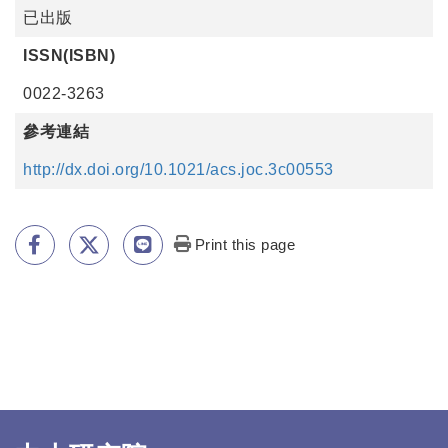
已出版
ISSN(ISBN)
0022-3263
參考連結
http://dx.doi.org/10.1021/acs.joc.3c00553
Print this page