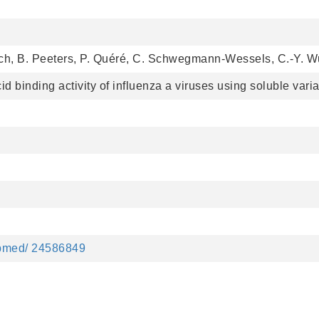
tech, B. Peeters, P. Quéré, C. Schwegmann-Wessels, C.-Y. W
cid binding activity of influenza a viruses using soluble var
ubmed/ 24586849