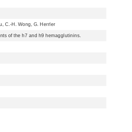
u, C.-H. Wong, G. Herrler
iants of the h7 and h9 hemagglutinins.