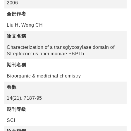
2006
全部作者
Liu H, Wong CH
論文名稱
Characterization of a transglycosylase domain of
Streptococcus pneumoniae PBP1b.
期刊名稱
Bioorganic & medicinal chemistry
卷數
14(21), 7187-95
期刊等級
SCI