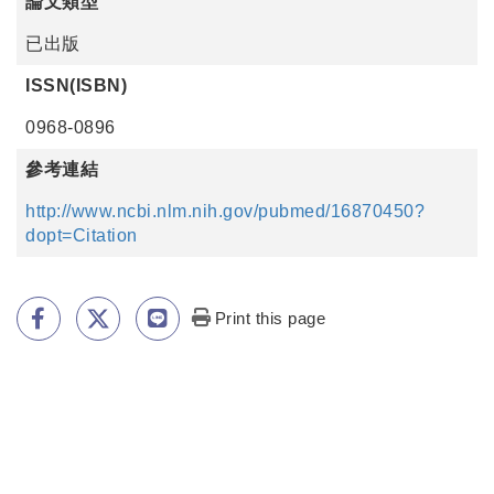
論文類型
已出版
ISSN(ISBN)
0968-0896
參考連結
http://www.ncbi.nlm.nih.gov/pubmed/16870450?
dopt=Citation
Print this page