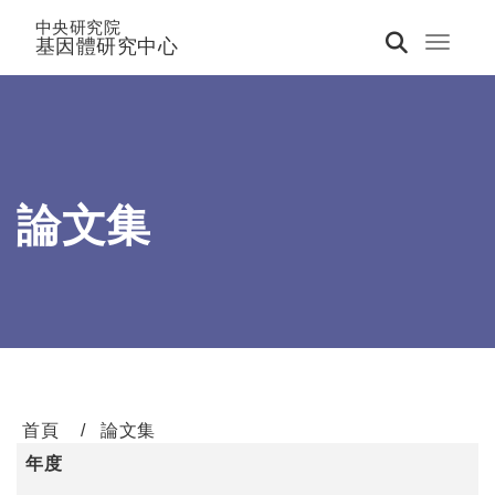
中央研究院
基因體研究中心
Toggle 
論文集
首頁
論文集
年度