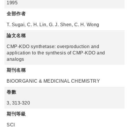
1995
全部作者
T. Sugai, C. H. Lin, G. J. Shen, C. H. Wong
論文名稱
CMP-KDO synthetase: overproduction and
application to the synthesis of CMP-KDO and
analogs
期刊名稱
BIOORGANIC & MEDICINAL CHEMISTRY
卷數
3, 313-320
期刊等級
SCI