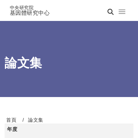
中央研究院
基因體研究中心
Toggle 
論文集
首頁
論文集
年度