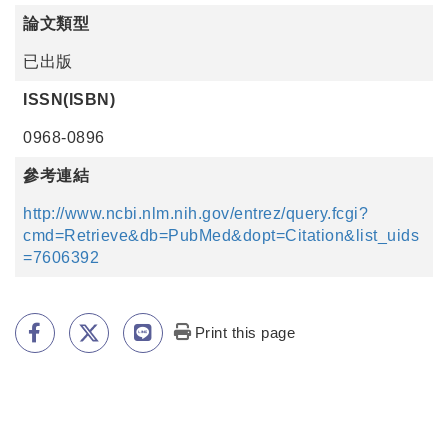
論文類型
已出版
ISSN(ISBN)
0968-0896
參考連結
http://www.ncbi.nlm.nih.gov/entrez/query.fcgi?
cmd=Retrieve&db=PubMed&dopt=Citation&list_uids
=7606392
Print this page