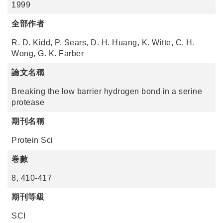
1999
全部作者
R. D. Kidd, P. Sears, D. H. Huang, K. Witte, C. H.
Wong, G. K. Farber
論文名稱
Breaking the low barrier hydrogen bond in a serine
protease
期刊名稱
Protein Sci
卷數
8, 410-417
期刊等級
SCI