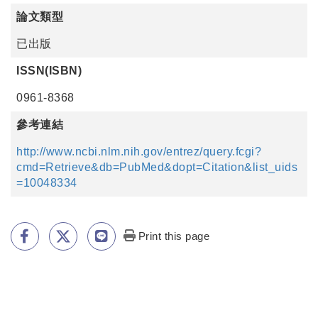
論文類型
已出版
ISSN(ISBN)
0961-8368
參考連結
http://www.ncbi.nlm.nih.gov/entrez/query.fcgi?
cmd=Retrieve&db=PubMed&dopt=Citation&list_uids
=10048334
Print this page