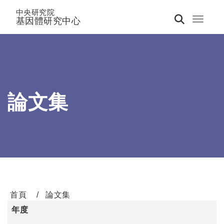
中央研究院
基因體研究中心
Toggle 
論文集
首頁
論文集
年度