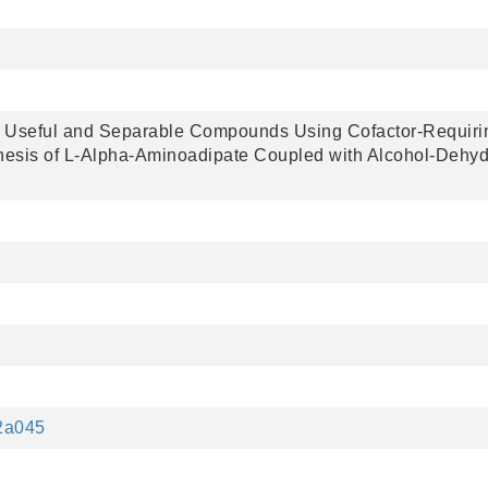
2 Useful and Separable Compounds Using Cofactor-Requiri
sis of L-Alpha-Aminoadipate Coupled with Alcohol-Dehydr
62a045