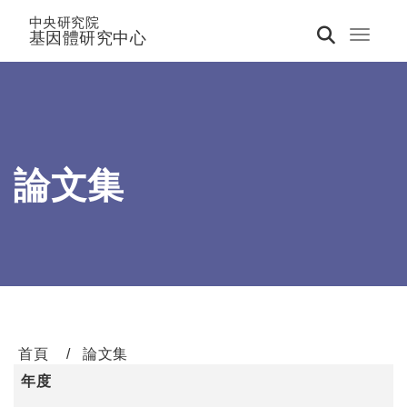
中央研究院
基因體研究中心
Toggle 
論文集
首頁
論文集
年度