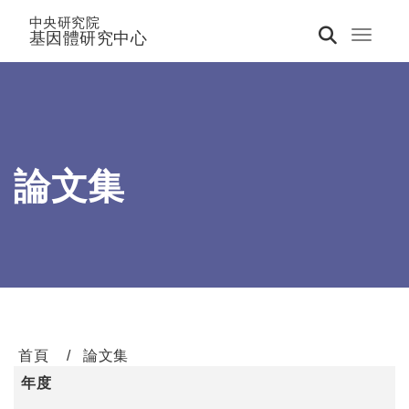
中央研究院
基因體研究中心
Toggle 
論文集
首頁
論文集
年度