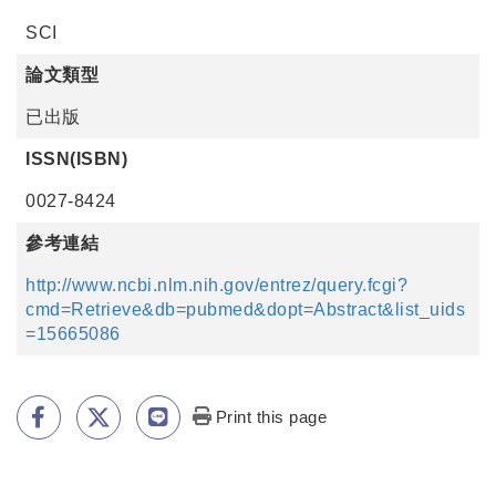
SCI
論文類型
已出版
ISSN(ISBN)
0027-8424
參考連結
http://www.ncbi.nlm.nih.gov/entrez/query.fcgi?
cmd=Retrieve&db=pubmed&dopt=Abstract&list_uids
=15665086
Print this page