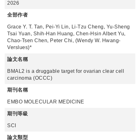
2026
全部作者
Grace Y. T. Tan, Pei-Yi Lin, Li-Tzu Cheng, Yu-Sheng
Tsai Yuan, Shih-Han Huang, Chen-Hsin Albert Yu,
Chao-Tsen Chen, Peter Chi, (Wendy W. Hwang-
Verslues)*
論文名稱
BMAL2 is a druggable target for ovarian clear cell
carcinoma (OCCC)
期刊名稱
EMBO MOLECULAR MEDICINE
期刊等級
SCI
論文類型