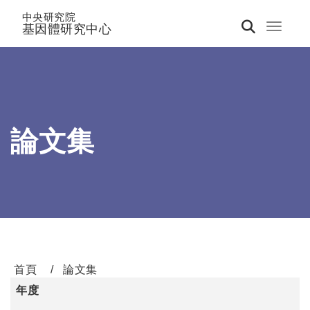
中央研究院
基因體研究中心
Toggle 
論文集
首頁
論文集
年度